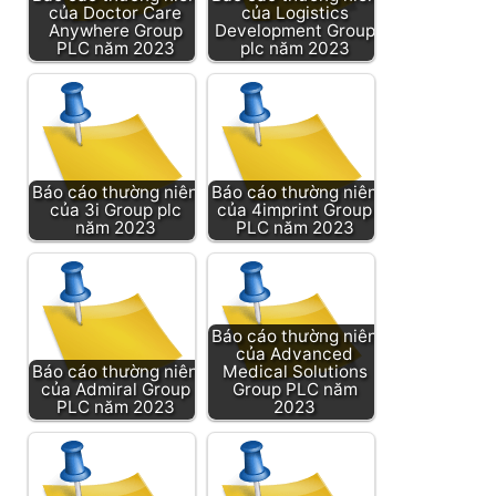
của Doctor Care
của Logistics
Anywhere Group
Development Group
PLC năm 2023
plc năm 2023
Báo cáo thường niên
Báo cáo thường niên
của 3i Group plc
của 4imprint Group
năm 2023
PLC năm 2023
Báo cáo thường niên
của Advanced
Báo cáo thường niên
Medical Solutions
của Admiral Group
Group PLC năm
PLC năm 2023
2023