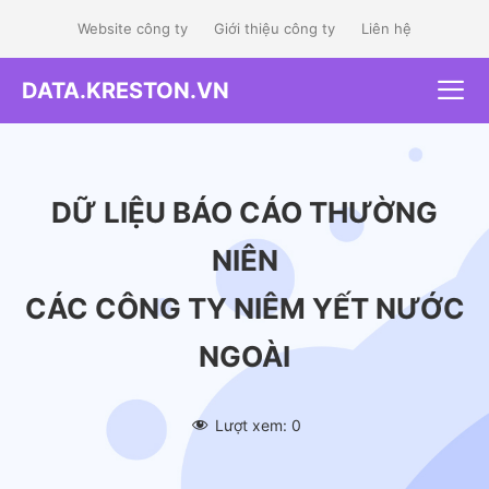
Skip
Website công ty
Giới thiệu công ty
Liên hệ
to
content
DATA.KRESTON.VN
Me
DỮ LIỆU BÁO CÁO THƯỜNG
NIÊN
CÁC CÔNG TY NIÊM YẾT NƯỚC
NGOÀI
Lượt xem:
0