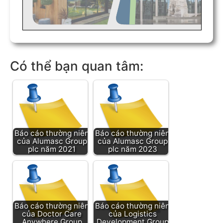
Có thể bạn quan tâm:
Báo cáo thường niên
Báo cáo thường niên
của Alumasc Group
của Alumasc Group
plc năm 2021
plc năm 2023
Báo cáo thường niên
Báo cáo thường niên
của Doctor Care
của Logistics
Anywhere Group
Development Group