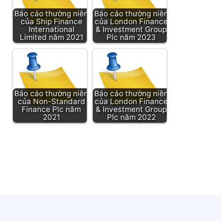
Báo cáo thường niên
Báo cáo thường niên
của Ship Finance
của London Finance
International
& Investment Group
Limited năm 2021
Plc năm 2023
Báo cáo thường niên
Báo cáo thường niên
của Non-Standard
của London Finance
Finance Plc năm
& Investment Group
2021
Plc năm 2022