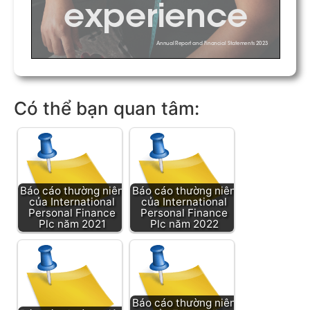
Có thể bạn quan tâm:
Báo cáo thường niên
Báo cáo thường niên
của International
của International
Personal Finance
Personal Finance
Plc năm 2021
Plc năm 2022
Báo cáo thường niên