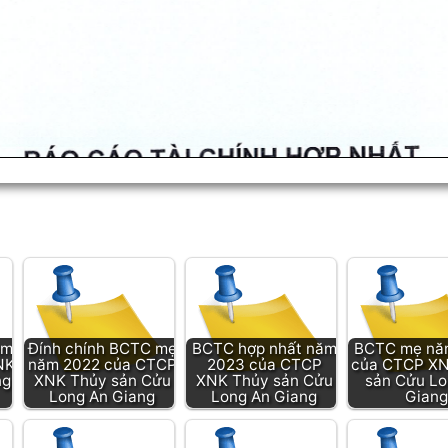
ăm
Đính chính BCTC mẹ
BCTC hợp nhất năm
BCTC mẹ nă
NK
năm 2022 của CTCP
2023 của CTCP
của CTCP X
ng
XNK Thủy sản Cửu
XNK Thủy sản Cửu
sản Cửu Lo
Long An Giang
Long An Giang
Giang