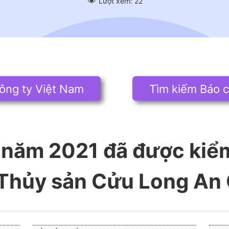
Lượt xem:
22
ông ty Việt Nam
Tìm kiếm Báo c
năm 2021 đã được kiể
Thủy sản Cửu Long An 