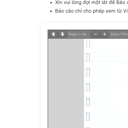
Xin vui lòng đợi một lát để Bá
Báo cáo chỉ cho phép xem từ V
Page
1
/
44
Zoom
75%