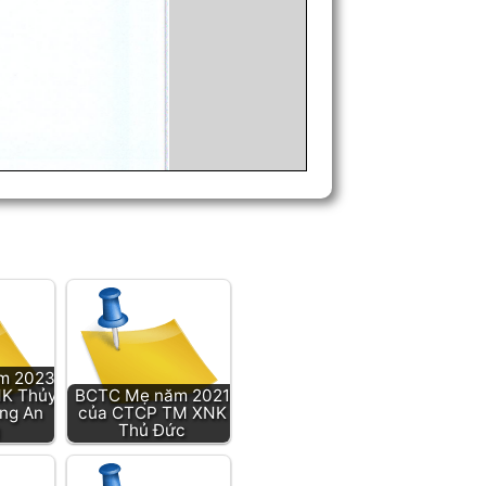
m 2023
NK Thủy
BCTC Mẹ năm 2021
ng An
của CTCP TM XNK
Thủ Đức