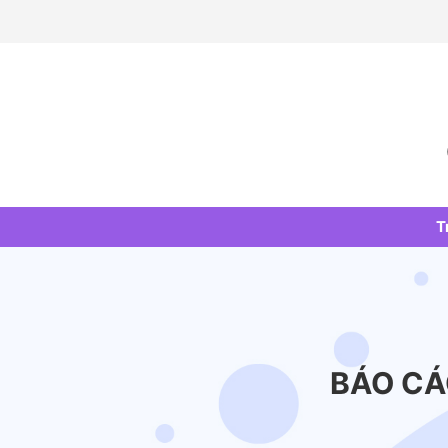
Skip
to
content
T
BÁO CÁ