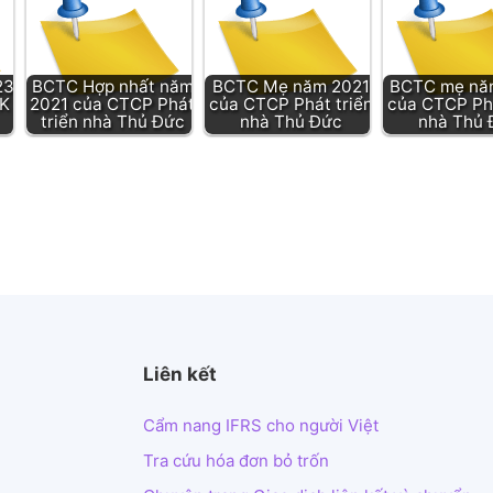
23
BCTC Hợp nhất năm
BCTC Mẹ năm 2021
BCTC mẹ nă
K
2021 của CTCP Phát
của CTCP Phát triển
của CTCP Phá
triển nhà Thủ Đức
nhà Thủ Đức
nhà Thủ 
Liên kết
Cẩm nang IFRS cho người Việt
Tra cứu hóa đơn bỏ trốn