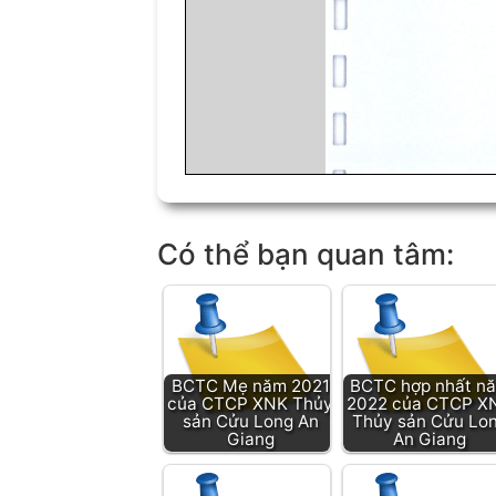
Có thể bạn quan tâm:
BCTC Mẹ năm 2021
BCTC hợp nhất n
của CTCP XNK Thủy
2022 của CTCP X
sản Cửu Long An
Thủy sản Cửu Lo
Giang
An Giang