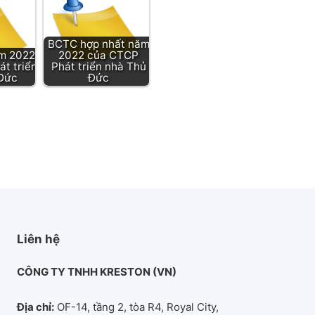
BCTC hợp nhất năm
m 2022
2022 của CTCP
t triển
Phát triển nhà Thủ
Đức
Đức
Liên hệ
CÔNG TY TNHH KRESTON (VN)
Địa chỉ:
OF-14, tầng 2, tòa R4, Royal City,