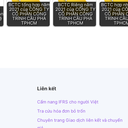
BCTC tổng hợp năm
BCTC Riêng năm
BCTC hợp nh
m
2021 của CÔNG TY
2021 của CÔNG TY
2021 của C
ản
CỔ PHẦN CÔNG
CỔ PHẦN CÔNG
CỔ PHẦN 
ệ
TRÌNH CẦU PHÀ
TRÌNH CẦU PHÀ
TRÌNH CẦ
TPHCM
TPHCM
TPHC
Liên kết
Cẩm nang IFRS cho người Việt
Tra cứu hóa đơn bỏ trốn
Chuyên trang Giao dịch liên kết và chuyển
giá