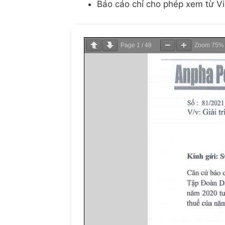
Báo cáo chỉ cho phép xem từ V
Page
1
/
48
Zoom
75%