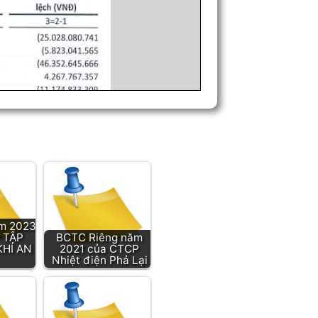
m 2023
 TẬP
BCTC Riêng năm
KHÍ AN
2021 của CTCP
Nhiệt điện Phả Lại