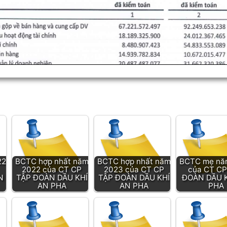
22
BCTC hợp nhất năm
BCTC hợp nhất năm
BCTC mẹ nă
2022 của CT CP
2023 của CT CP
của CT CP
N
TẬP ĐOÀN DẦU KHÍ
TẬP ĐOÀN DẦU KHÍ
ĐOÀN DẦU 
AN PHA
AN PHA
PHA