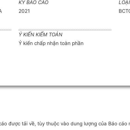
KỲ BÁO CÁO
LOẠ
A
2021
BCT
Ý KIẾN KIỂM TOÁN
Ý kiến chấp nhận toàn phần
o cáo được tải về, tùy thuộc vào dung lượng của Báo cáo