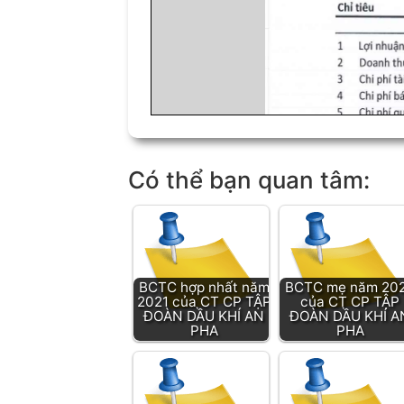
Có thể bạn quan tâm:
BCTC hợp nhất năm
BCTC mẹ năm 20
2021 của CT CP TẬP
của CT CP TẬP
ĐOÀN DẦU KHÍ AN
ĐOÀN DẦU KHÍ A
PHA
PHA