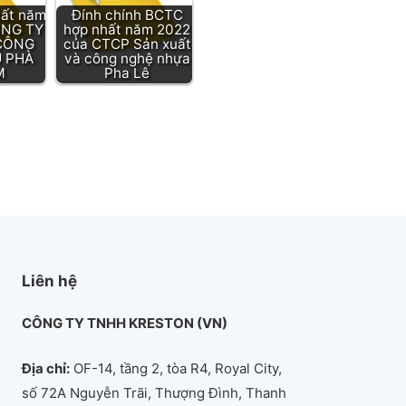
ất năm
Đính chính BCTC
ÔNG TY
hợp nhất năm 2022
CÔNG
của CTCP Sản xuất
U PHÀ
và công nghệ nhựa
M
Pha Lê
Liên hệ
CÔNG TY TNHH KRESTON (VN)
Địa chỉ:
OF-14, tầng 2, tòa R4, Royal City,
số 72A Nguyễn Trãi, Thượng Đình, Thanh