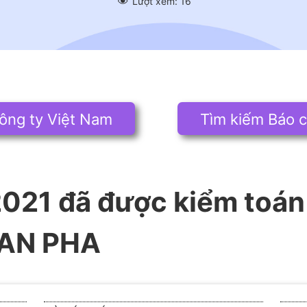
Lượt xem:
16
ông ty Việt Nam
Tìm kiếm Báo c
021 đã được kiểm toán
 AN PHA