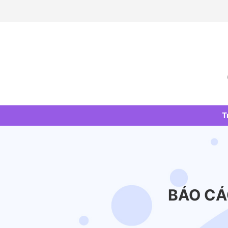
Skip
to
content
T
BÁO CÁ