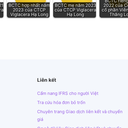
BCTC riên
21
BCTC hợp nhất năm
BCTC mẹ năm 2023
2022 của C
ra
2023 của CTCP
của CTCP Viglacera
cổ phần Viễ
Viglacera Hạ Long
Hạ Long
Thăng L
Liên kết
Cẩm nang IFRS cho người Việt
Tra cứu hóa đơn bỏ trốn
Chuyên trang Giao dịch liên kết và chuyển
giá