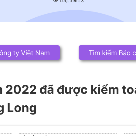
Lượt xem:
3
ông ty Việt Nam
Tìm kiếm Báo c
 2022 đã được kiểm t
g Long