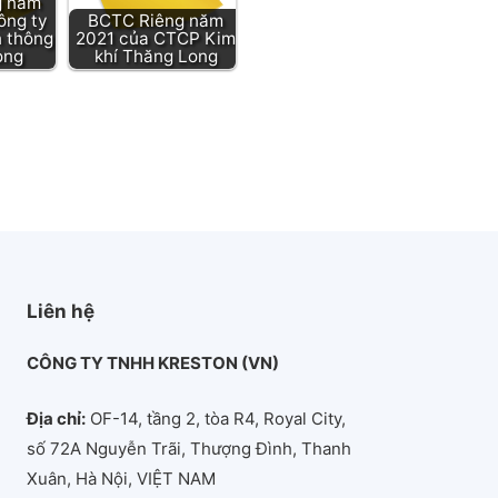
g năm
ông ty
BCTC Riêng năm
n thông
2021 của CTCP Kim
ong
khí Thăng Long
Liên hệ
CÔNG TY TNHH KRESTON (VN)
Địa chỉ:
OF-14, tầng 2, tòa R4, Royal City,
số 72A Nguyễn Trãi, Thượng Đình, Thanh
Xuân, Hà Nội, VIỆT NAM