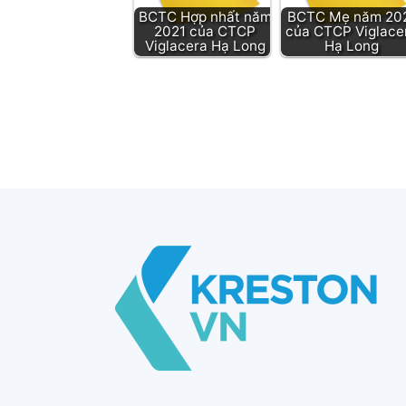
BCTC Hợp nhất năm
BCTC Mẹ năm 20
2021 của CTCP
của CTCP Viglace
Viglacera Hạ Long
Hạ Long