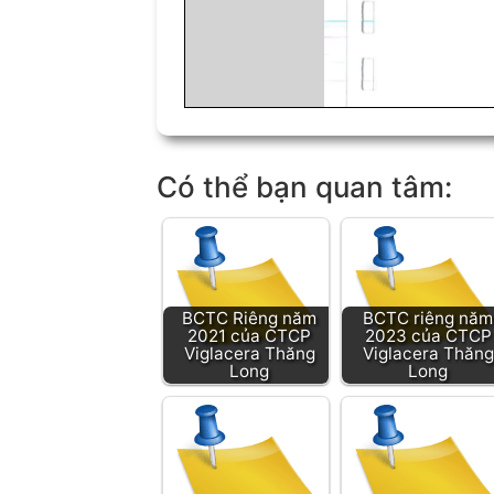
Có thể bạn quan tâm:
BCTC Riêng năm
BCTC riêng năm
2021 của CTCP
2023 của CTCP
Viglacera Thăng
Viglacera Thăng
Long
Long