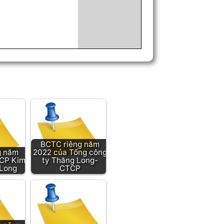
BCTC riêng năm
g năm
2022 của Tổng công
CP Kim
ty Thăng Long-
 Long
CTCP