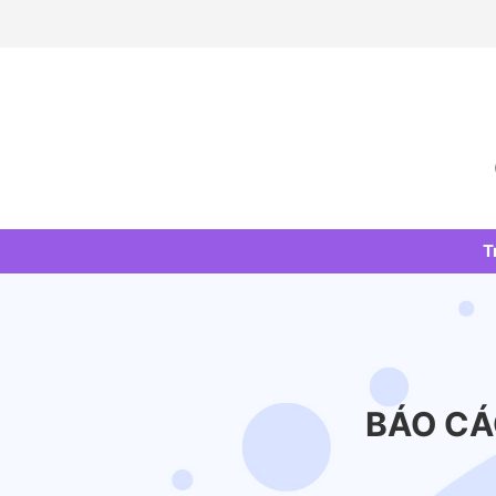
Skip
to
content
T
BÁO CÁ