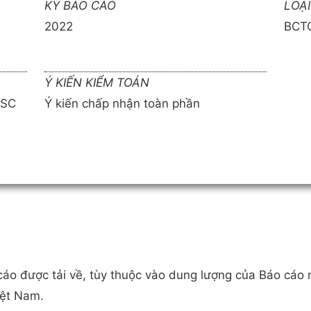
KỲ BÁO CÁO
LOẠ
2022
BCTC
Ý KIẾN KIỂM TOÁN
ASC
Ý kiến chấp nhận toàn phần
o cáo được tải về, tùy thuộc vào dung lượng của Báo cáo
iệt Nam.