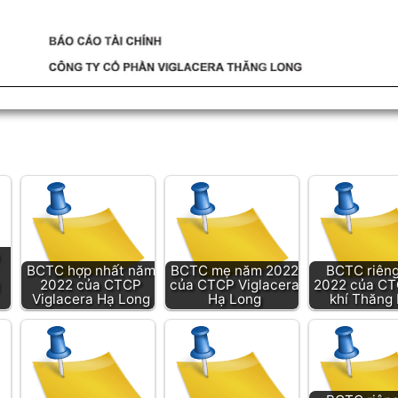
BCTC hợp nhất năm
BCTC mẹ năm 2022
BCTC riên
2022 của CTCP
của CTCP Viglacera
2022 của CT
Viglacera Hạ Long
Hạ Long
khí Thăng