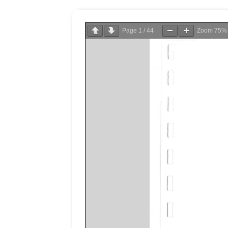
Page
1
/
44
Zoom
75%