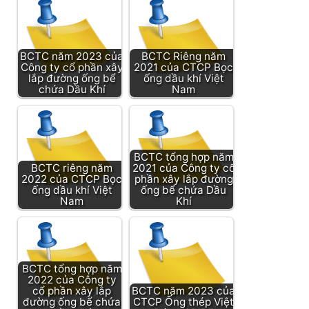
BCTC năm 2023 của
BCTC Riêng năm
Công ty cổ phần xây
2021 của CTCP Bọc
lắp đường ống bể
ống dầu khí Việt
chứa Dầu Khí
Nam
BCTC tổng hợp năm
BCTC riêng năm
2021 của Công ty cổ
2022 của CTCP Bọc
phần xây lắp đường
ống dầu khí Việt
ống bể chứa Dầu
Nam
Khí
BCTC tổng hợp năm
2022 của Công ty
cổ phần xây lắp
BCTC năm 2023 của
đường ống bể chứa
CTCP Ống thép Việt