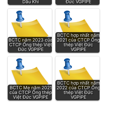
Dầu Khí
Đức VGPIPE
BCTC hợp nhất năm
BCTC năm 2023 của
2021 của CTCP Ống
CTCP Ống thép Việt
thép Việt Đức
Đức VGPIPE
VGPIPE
BCTC hợp nhất năm
BCTC Mẹ năm 2021
2022 của CTCP Ống
của CTCP Ống thép
thép Việt Đức
Việt Đức VGPIPE
VGPIPE