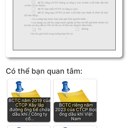
Có thể bạn quan tâm:
BCTC năm 2019 của
CTCP Xây lắp
BCTC riêng năm
đường ống bể chứa
2023 của CTCP Bọc
dầu khí / Công ty
ống dầu khí Việt
cổ…
Nam