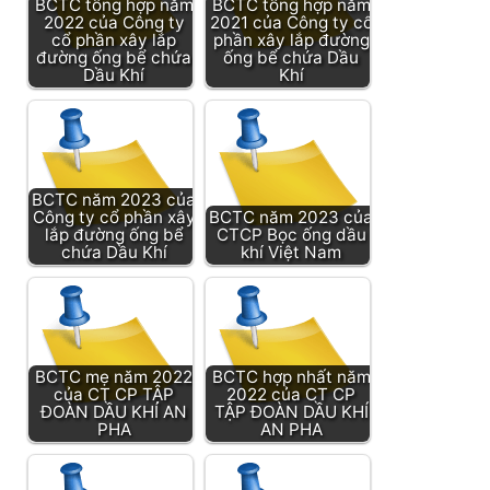
BCTC tổng hợp năm
BCTC tổng hợp năm
2022 của Công ty
2021 của Công ty cổ
cổ phần xây lắp
phần xây lắp đường
đường ống bể chứa
ống bể chứa Dầu
Dầu Khí
Khí
BCTC năm 2023 của
Công ty cổ phần xây
BCTC năm 2023 của
lắp đường ống bể
CTCP Bọc ống dầu
chứa Dầu Khí
khí Việt Nam
BCTC mẹ năm 2022
BCTC hợp nhất năm
của CT CP TẬP
2022 của CT CP
ĐOÀN DẦU KHÍ AN
TẬP ĐOÀN DẦU KHÍ
PHA
AN PHA