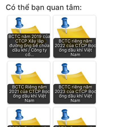
Có thể bạn quan tâm:
BCTC năm 2019 của
CTCP Xây lắp
BCTC riêng năm
đường ống bể chứa
2022 của CTCP Bọc
dầu khí / Công ty
ống dầu khí Việt
cổ…
Nam
BCTC Riêng năm
BCTC riêng năm
2021 của CTCP Bọc
2023 của CTCP Bọc
ống dầu khí Việt
ống dầu khí Việt
Nam
Nam